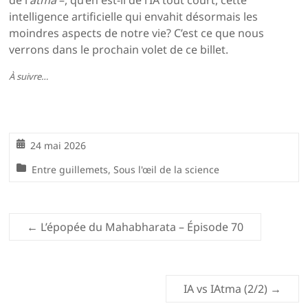
de l’
atma
–, qu’en est-il de l’IA tout court, cette
intelligence artificielle qui envahit désormais les
moindres aspects de notre vie? C’est ce que nous
verrons dans le prochain volet de ce billet.
À suivre…
24 mai 2026
Entre guillemets
,
Sous l'œil de la science
←
L’épopée du Mahabharata – Épisode 70
IA vs IAtma (2/2)
→