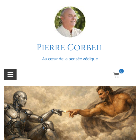
Skip
to
content
Pierre Corbeil
IA vs IAtma (1/2)
Au cœur de la pensée védique
0