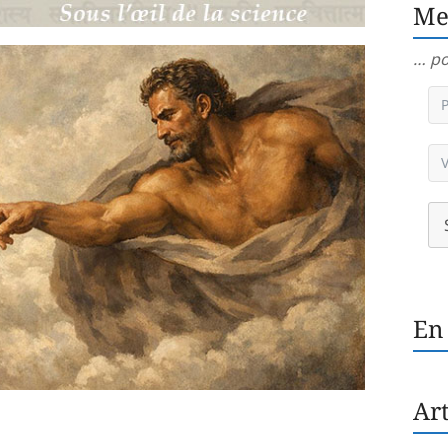
Me
… po
En
Art