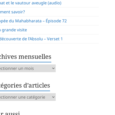
hat et le vautour aveugle (audio)
ment savoir?
opée du Mahabharata – Épisode 72
a grande visite
 découverte de l’Absolu – Verset 1
chives mensuelles
ives
uelles
égories d’articles
gories
icles
ir aussi…