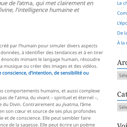
que de l’
atma
, qui met clairement en
Le c
divine, l’intelligence humaine et
Com
L’ép
De l
À la
il créé par l’humain pour simuler divers aspects
 données, à identifier des tendances et à en tirer
des énoncés mimant le langage humain, résoudre
Ar
 musique ou créer des images et des vidéos.
conscience, d’intention, de sensibilité ou
Arch
mens
tains comportements humains, et aussi complexe
Cat
as de l’
atma
, du vivant – spirituel et éternel –,
ire du Divin. Contrairement au
jivatma
, l’âme
Caté
 en son cœur et source de ses plus profondes
d’art
ie et de conscience. Elle peut sembler faire
Vo
ence de la sagesse. Elle peut écrire un poème