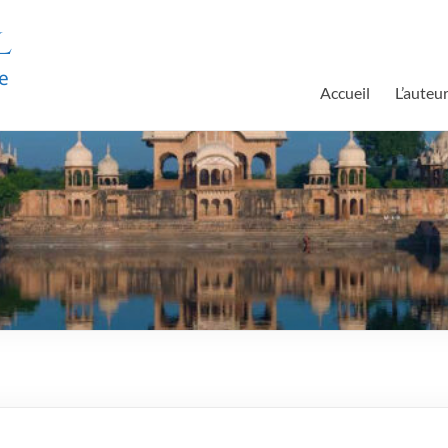
l
e
Accueil
L’auteu