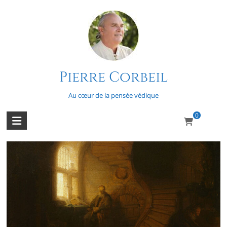
Skip
to
content
Pierre Corbeil
Entre guillemets
Au cœur de la pensée védique
0
Comment savoir?