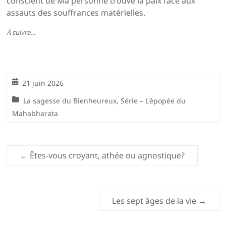
conscient de Ma personne trouve la paix face aux
assauts des souffrances matérielles.
À suivre…
21 juin 2026
La sagesse du Bienheureux
,
Série – L'épopée du
Mahabharata
←
Êtes-vous croyant, athée ou agnostique?
Les sept âges de la vie
→