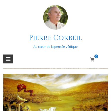
Skip
to
content
Pierre Corbeil
L’épopée du Mahabharata – Épisode
71
Au cœur de la pensée védique
0