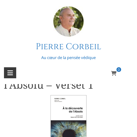
Skip
to
content
Pierre Corbeil
Paix
Au cœur de la pensée védique
0
À la découverte de
l’Absolu – Verset 1