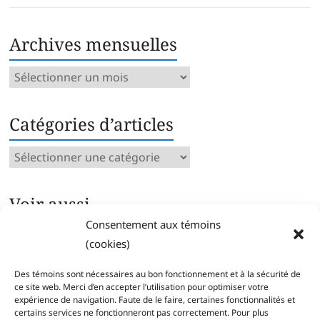
Archives mensuelles
Archives
mensuelles
Catégories d’articles
Catégories
d’articles
Voir aussi…
Consentement aux témoins
Archives intégrales
(cookies)
Articles parus par catégorie
Index des mots clés
Des témoins sont nécessaires au bon fonctionnement et à la sécurité de
Séries
ce site web. Merci d’en accepter l’utilisation pour optimiser votre
expérience de navigation. Faute de le faire, certaines fonctionnalités et
certains services ne fonctionneront pas correctement. Pour plus