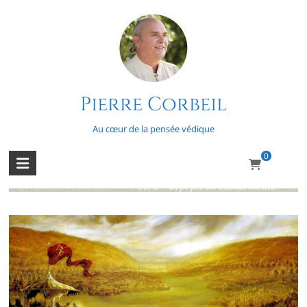
Skip
to
content
Pierre Corbeil
L’épopée du Mahabharata – Épisode
68
Au cœur de la pensée védique
0