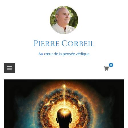
Skip
to
content
Pierre Corbeil
Le mystère de Barabar
Au cœur de la pensée védique
0