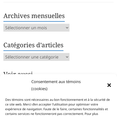
Archives mensuelles
Archives
mensuelles
Catégories d’articles
Catégories
d’articles
Voir aussi…
Consentement aux témoins
Archives intégrales
(cookies)
Articles parus par catégorie
Index des mots clés
Des témoins sont nécessaires au bon fonctionnement et à la sécurité de
Séries
ce site web. Merci d’en accepter l’utilisation pour optimiser votre
expérience de navigation. Faute de le faire, certaines fonctionnalités et
certains services ne fonctionneront pas correctement. Pour plus