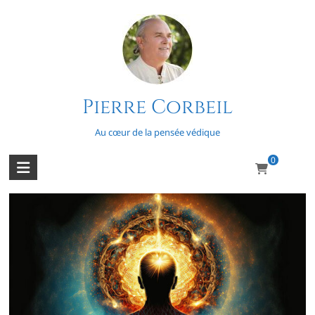
Skip
to
content
Série – Mystères et
Pierre Corbeil
transcendance
Au cœur de la pensée védique
0