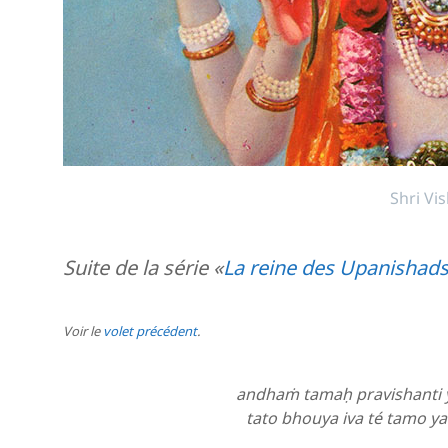
Shri Vi
Suite de la série «
La reine des Upanishad
Voir le
volet précédent
.
andhaṁ tamaḥ pravishanti 
tato bhouya iva té tamo 