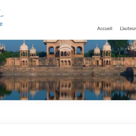
l
e
Accueil
L’auteu