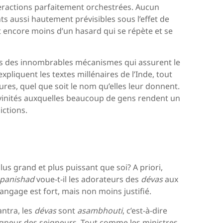
eractions parfaitement orchestrées. Aucun
 aussi hautement prévisibles sous l’effet de
et encore moins d’un hasard qui se répète et se
elles des innombrables mécanismes qui assurent le
expliquent les textes millénaires de l’Inde, tout
res, quel que soit le nom qu’elles leur donnent.
divinités auxquelles beaucoup de gens rendent un
ictions.
 plus grand et plus puissant que soi? A priori,
Upanishad
voue-t-il les adorateurs des
dévas
aux
angage est fort, mais non moins justifié.
ntra, les
dévas
sont
asambhouti
, c’est-à-dire
igneur des seigneurs. Tout comme les ministres,