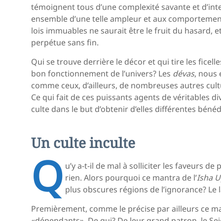
témoignent tous d’une complexité savante et d’int
ensemble d’une telle ampleur et aux comportements
lois immuables ne saurait être le fruit du hasard, 
perpétue sans fin.
Qui se trouve derrière le décor et qui tire les fic
bon fonctionnement de l’univers? Les
dévas
, nous 
comme ceux, d’ailleurs, de nombreuses autres cultu
Ce qui fait de ces puissants agents de véritables 
culte dans le but d’obtenir d’elles différentes bénéd
Un culte inculte
Q
u’y a-t-il de mal à solliciter les faveurs de
rien. Alors pourquoi ce mantra de l’
Isha 
plus obscures régions de l’ignorance? Le l
Premièrement, comme le précise par ailleurs ce ma
«dépendants». De qui? De leur grand patron, le Se