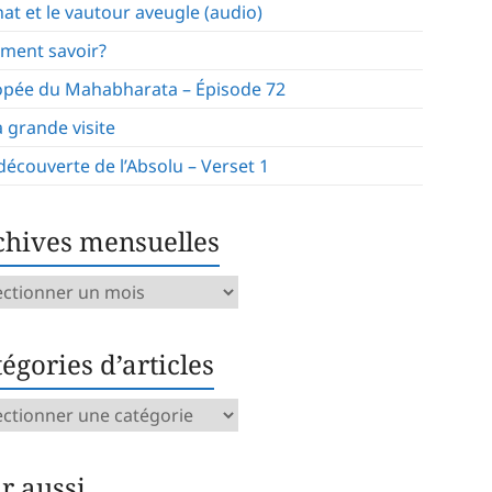
hat et le vautour aveugle (audio)
ment savoir?
opée du Mahabharata – Épisode 72
a grande visite
 découverte de l’Absolu – Verset 1
chives mensuelles
ives
uelles
égories d’articles
gories
icles
ir aussi…