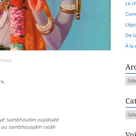
Le c
Com
L’ép
De l
À la
shnou
Ar
Arch
s
».
mens
Cat
Caté
yé ’sambhoutim oupāsaté
d’art
ya ou sambhoutyāṁ ratāḥ
Vo