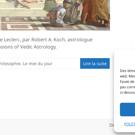
e Leclerc, par Robert A. Koch, astrologue
sions of Vedic Astrology.
hilosophie
,
Le mot du jour
Lire la suite
Des témo
web. Merc
Faute de 
pas corr
ci-desso
POLIT
Déclaration d