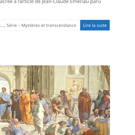
acrée à l’article de Jean-Claude Émériau paru
...
,
Série – Mystères et transcendance
Lire la suite