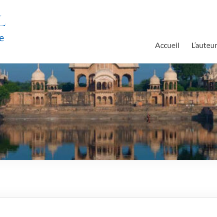
l
e
Accueil
L’auteu