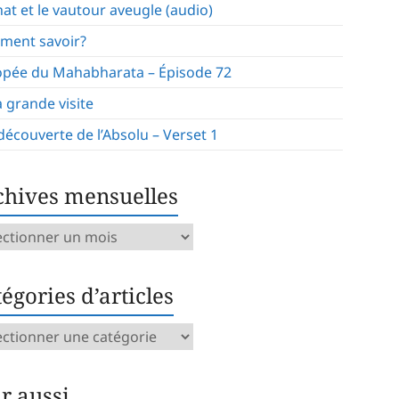
hat et le vautour aveugle (audio)
ment savoir?
opée du Mahabharata – Épisode 72
a grande visite
 découverte de l’Absolu – Verset 1
chives mensuelles
ives
uelles
égories d’articles
gories
icles
ir aussi…