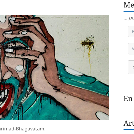
Me
… po
En
Art
Shrimad-Bhagavatam.