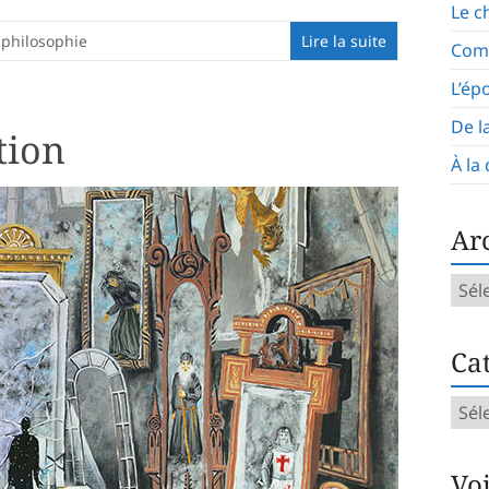
Le c
 philosophie
Lire la suite
Com
L’ép
De l
tion
À la
Ar
Arch
mens
Cat
Caté
d’art
Vo