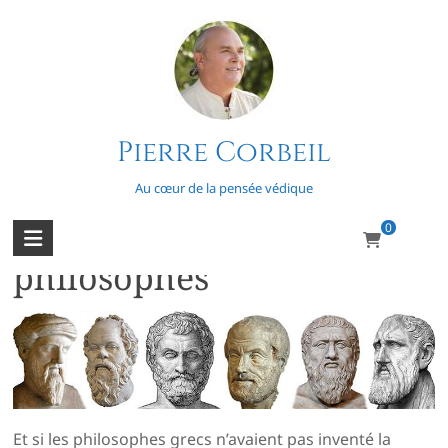
Skip
to
content
Pierre Corbeil
Un peu d’histoire
Au cœur de la pensée védique
0
À la croisée des
philosophes
Et si les philosophes grecs n’avaient pas inventé la