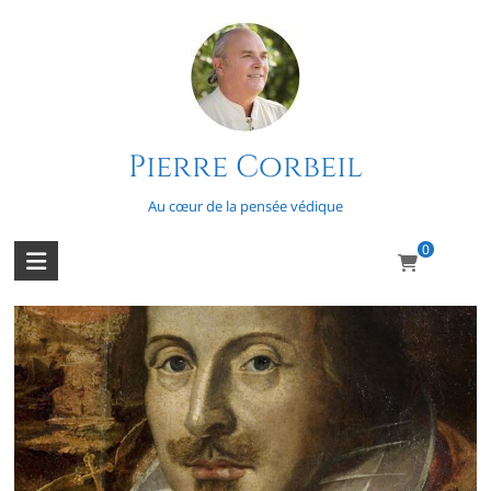
Skip
to
content
Pierre Corbeil
Mort
Au cœur de la pensée védique
0
Les sept âges de la vie