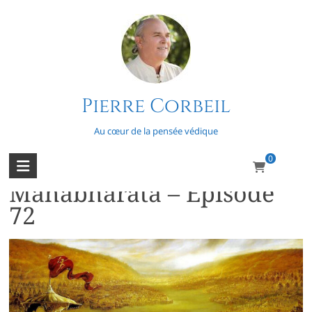
Skip
to
content
Pierre Corbeil
Action
Au cœur de la pensée védique
0
L’épopée du
Mahabharata – Épisode
72