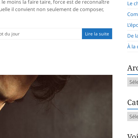
 le moins la faire taire, force est de reconnaître
Le c
uelle il convient non seulement de composer,
Com
L’ép
ot du jour
Lire la suite
De l
À la
Ar
Arch
mens
Cat
Caté
d’art
Vo