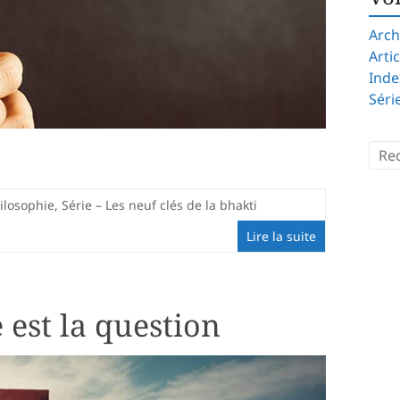
Arch
Arti
Inde
Séri
ilosophie
,
Série – Les neuf clés de la bhakti
Lire la suite
e est la question