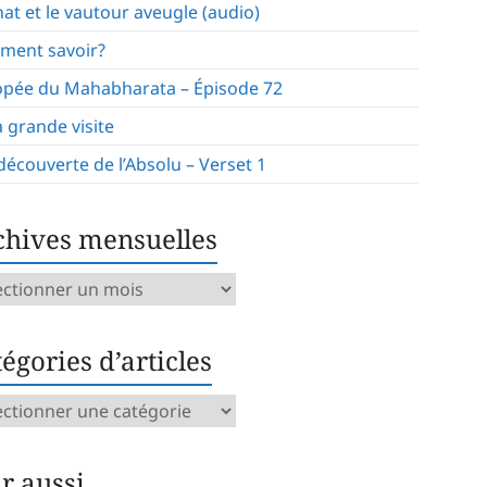
hat et le vautour aveugle (audio)
ment savoir?
opée du Mahabharata – Épisode 72
a grande visite
 découverte de l’Absolu – Verset 1
chives mensuelles
ives
uelles
égories d’articles
gories
icles
ir aussi…