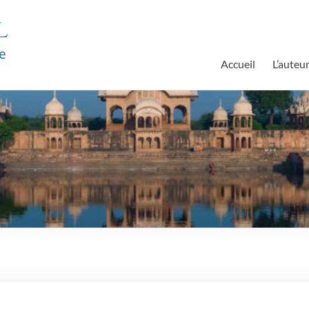
l
e
Accueil
L’auteu