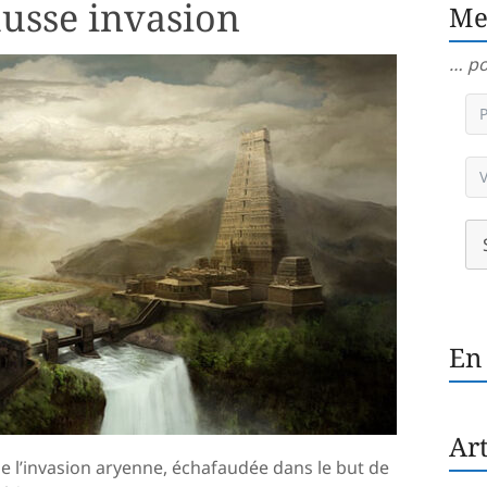
ausse invasion
Me
… po
En
Art
 de l’invasion aryenne, échafaudée dans le but de