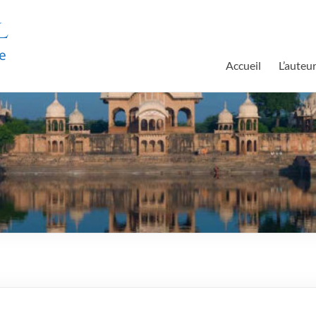
l
e
Accueil
L’auteu