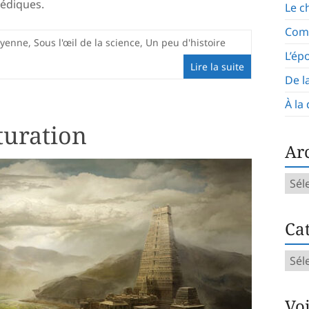
védiques.
Le c
Com
aryenne
,
Sous l'œil de la science
,
Un peu d'histoire
L’ép
Lire la suite
De l
À la
turation
Ar
Arch
mens
Cat
Caté
d’art
Vo