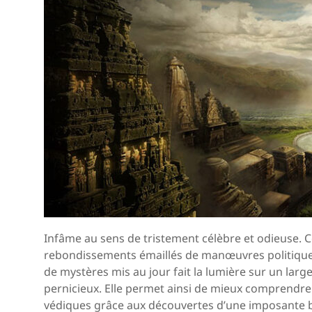
Infâme au sens de tristement célèbre et odieuse. 
rebondissements émaillés de manœuvres politiques
de mystères mis au jour fait la lumière sur un large 
pernicieux. Elle permet ainsi de mieux comprendre le
védiques grâce aux découvertes d’une imposante b