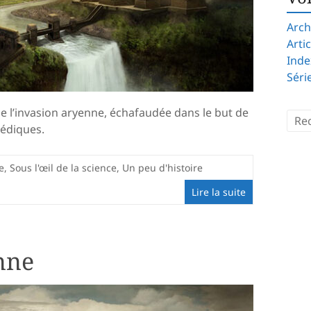
Arch
Arti
Inde
Séri
 de l’invasion aryenne, échafaudée dans le but de
védiques.
e
,
Sous l'œil de la science
,
Un peu d'histoire
Lire la suite
nne