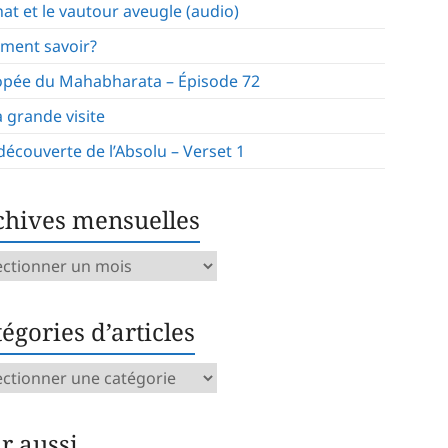
hat et le vautour aveugle (audio)
ment savoir?
opée du Mahabharata – Épisode 72
a grande visite
 découverte de l’Absolu – Verset 1
chives mensuelles
ives
uelles
égories d’articles
gories
icles
ir aussi…