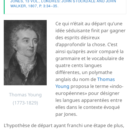
JONES, 13 VOL., LONDRES: JOHN STOCKDALE AND JOHN
WALKER, 1807, P. 3:34–35.
Ce qui n’était au départ qu’une
idée séduisante finit par gagner
des esprits désireux
d’approfondir la chose. C’est
ainsi qu’après avoir comparé la
grammaire et le vocabulaire de
quatre cents langues
différentes, un polymathe
anglais du nom de
Thomas
Young
proposa le terme «indo-
européennes» pour désigner
Thomas Young
les langues apparentées entre
(1773-1829)
elles dans le contexte évoqué
par Jones.
L’hypothèse de départ ayant franchi une étape de plus,