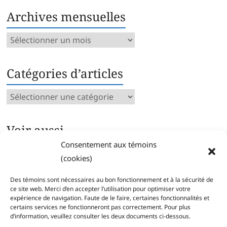
Archives mensuelles
Archives
mensuelles
Catégories d’articles
Catégories
d’articles
Voir aussi…
Consentement aux témoins
Archives intégrales
(cookies)
Articles parus par catégorie
Index des mots clés
Des témoins sont nécessaires au bon fonctionnement et à la sécurité de
Séries
ce site web. Merci d’en accepter l’utilisation pour optimiser votre
expérience de navigation. Faute de le faire, certaines fonctionnalités et
certains services ne fonctionneront pas correctement. Pour plus
d’information, veuillez consulter les deux documents ci-dessous.