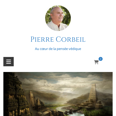
Skip
to
content
Pierre Corbeil
L’infâme invasion aryenne
Au cœur de la pensée védique
0