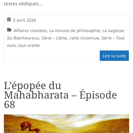
textes védiques…
5 avril 2026
Affaires classées
,
La minute de philosophie
,
La sagesse
du Bienheureux
,
Série – L'âme, cette inconnue
,
Série – Tout
ouïe, tout oreille
Lire la suite
L’épopée du
Mahabharata – Épisode
68