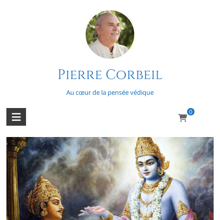
Skip
to
content
Pierre Corbeil
Védas
Au cœur de la pensée védique
0
De la grande visite