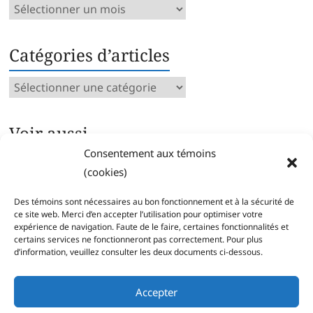
Archives
mensuelles
Catégories d’articles
Catégories
d’articles
Voir aussi…
Consentement aux témoins
Archives intégrales
(cookies)
Articles parus par catégorie
Index des mots clés
Des témoins sont nécessaires au bon fonctionnement et à la sécurité de
Séries
ce site web. Merci d’en accepter l’utilisation pour optimiser votre
expérience de navigation. Faute de le faire, certaines fonctionnalités et
certains services ne fonctionneront pas correctement. Pour plus
d’information, veuillez consulter les deux documents ci-dessous.
Accepter