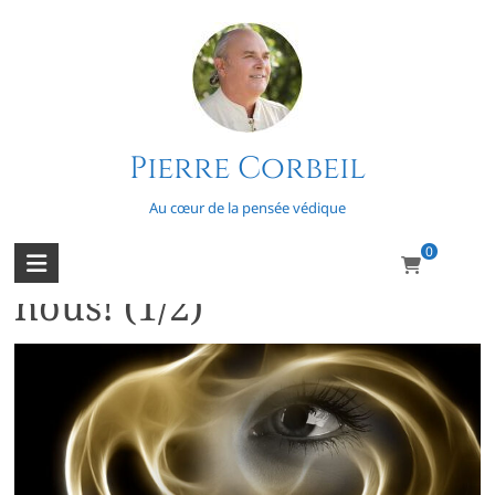
Skip
to
content
Pierre Corbeil
Dawkins (Richard)
Au cœur de la pensée védique
0
Les aliénés sont parmi
nous! (1/2)