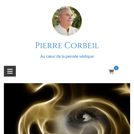
Skip
to
content
Pierre Corbeil
Les aliénés sont parmi nous! (1/2)
Au cœur de la pensée védique
0