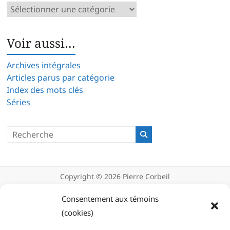
Catégories
d’articles
Voir aussi…
Archives intégrales
Articles parus par catégorie
Index des mots clés
Séries
Copyright © 2026
Pierre Corbeil
Déclaration de confidentialité
Politique d’utilisation des témoins
Consentement aux témoins
(cookies)
(cookies)