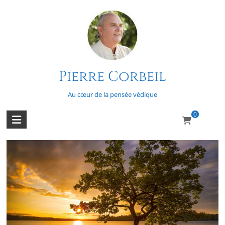
Skip
to
content
Pierre Corbeil
Amour
Au cœur de la pensée védique
0
L’arbre