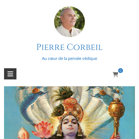
Skip
to
content
Pierre Corbeil
Isha Upanishad – Mantra 14
Au cœur de la pensée védique
0