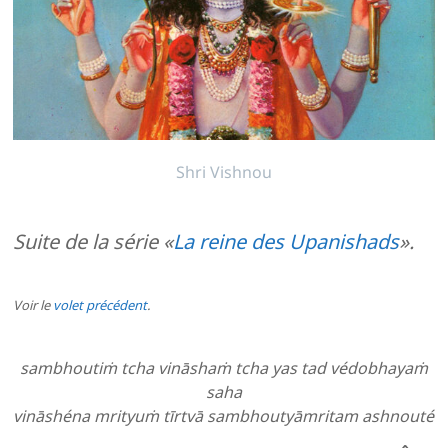
Shri Vishnou
Suite de la série «
La reine des Upanishads
».
Voir le
volet précédent
.
sambhoutiṁ tcha vināshaṁ tcha yas tad védobhayaṁ
saha
vināshéna mrityuṁ tīrtvā sambhoutyāmritam ashnouté