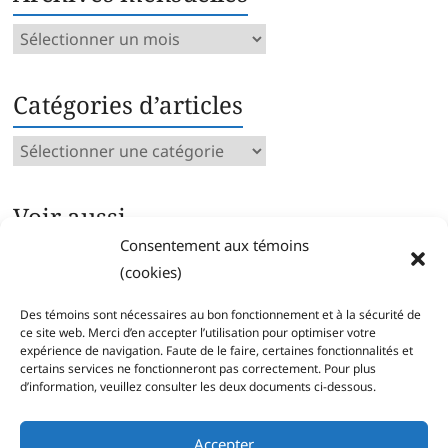
Archives
mensuelles
Catégories d’articles
Catégories
d’articles
Voir aussi…
Consentement aux témoins
Archives intégrales
(cookies)
Articles parus par catégorie
Index des mots clés
Des témoins sont nécessaires au bon fonctionnement et à la sécurité de
Séries
ce site web. Merci d’en accepter l’utilisation pour optimiser votre
expérience de navigation. Faute de le faire, certaines fonctionnalités et
certains services ne fonctionneront pas correctement. Pour plus
d’information, veuillez consulter les deux documents ci-dessous.
Accepter