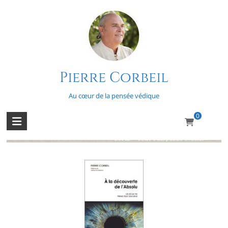
Skip
to
content
Pierre Corbeil
À la découverte de l’Absolu –
Introduction
Au cœur de la pensée védique
0