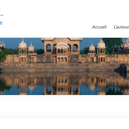
l
e
Accueil
L’auteu