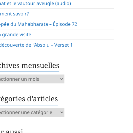
hat et le vautour aveugle (audio)
ment savoir?
opée du Mahabharata – Épisode 72
a grande visite
 découverte de l’Absolu – Verset 1
chives mensuelles
ives
uelles
égories d’articles
gories
icles
ir aussi…