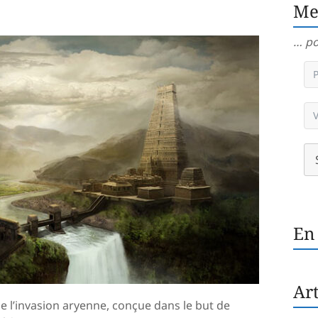
Me
… po
En
Art
de l’invasion aryenne, conçue dans le but de