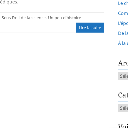
védiques.
Le c
Com
,
Sous l'œil de la science
,
Un peu d'histoire
L’ép
Lire la suite
De l
À la
Ar
Arch
mens
Cat
Caté
d’art
Vo