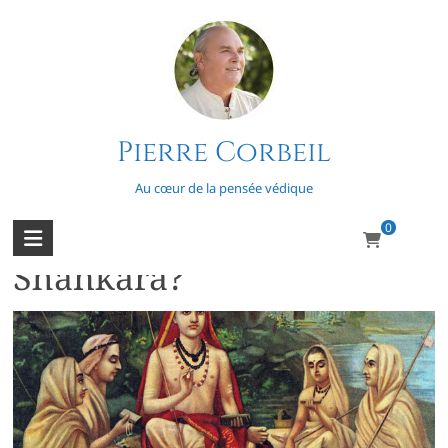
Skip
to
content
Pierre Corbeil
Shiva
Au cœur de la pensée védique
0
Connaissez-vous
Shankara?