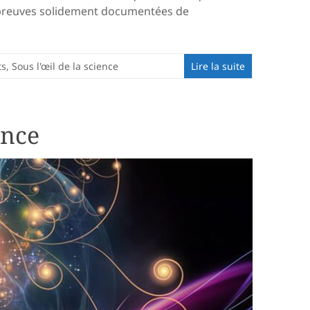
 preuves solidement documentées de
ts
,
Sous l'œil de la science
Lire la suite
ence