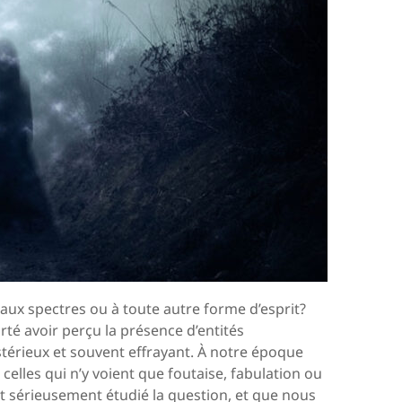
aux spectres ou à toute autre forme d’esprit?
rté avoir perçu la présence d’entités
érieux et souvent effrayant. À notre époque
celles qui n’y voient que foutaise, fabulation ou
t sérieusement étudié la question, et que nous