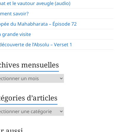
hat et le vautour aveugle (audio)
ment savoir?
opée du Mahabharata – Épisode 72
a grande visite
 découverte de l’Absolu – Verset 1
chives mensuelles
ives
uelles
égories d’articles
gories
icles
ir aussi…