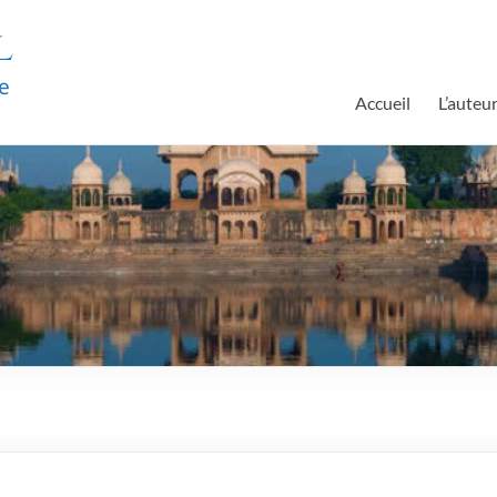
l
e
Accueil
L’auteu