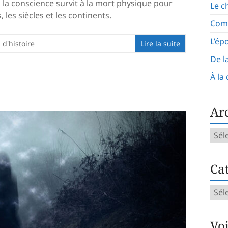
u la conscience survit à la mort physique pour
Le c
 les siècles et les continents.
Com
L’ép
d'histoire
Lire la suite
De l
À la
Ar
Arch
mens
Cat
Caté
d’art
Vo