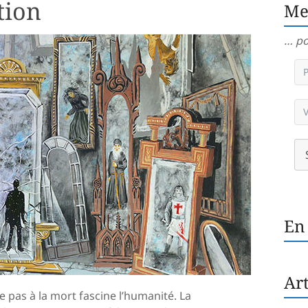
tion
Me
… po
En
Art
te pas à la mort fascine l’humanité. La