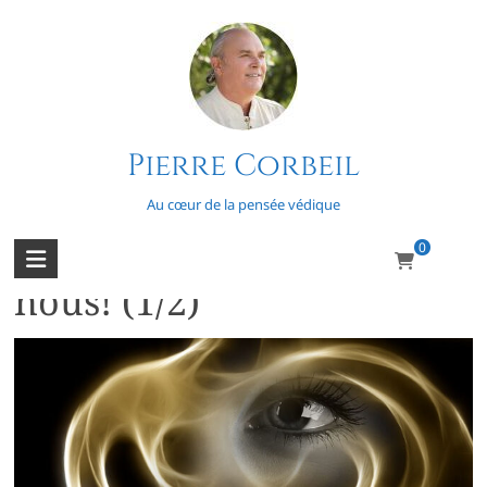
Skip
to
content
Pierre Corbeil
Roszak (Theodore)
Au cœur de la pensée védique
0
Les aliénés sont parmi
nous! (1/2)