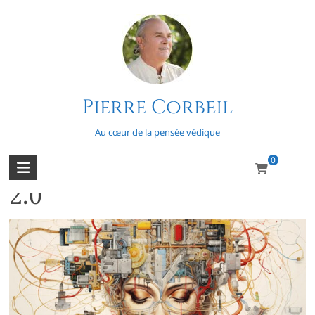
Skip
to
content
Pierre Corbeil
Thompson (Richard L.)
Au cœur de la pensée védique
0
La méthode scientifique
2.0