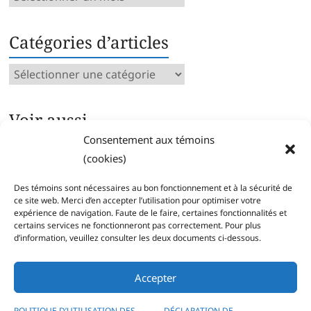
mensuelles
Catégories d’articles
Catégories
d’articles
Voir aussi…
Consentement aux témoins
Archives intégrales
(cookies)
Articles parus par catégorie
Index des mots clés
Des témoins sont nécessaires au bon fonctionnement et à la sécurité de
Séries
ce site web. Merci d’en accepter l’utilisation pour optimiser votre
expérience de navigation. Faute de le faire, certaines fonctionnalités et
certains services ne fonctionneront pas correctement. Pour plus
d’information, veuillez consulter les deux documents ci-dessous.
Accepter
Copyright © 2026
Pierre Corbeil
POLITIQUE D’UTILISATION DES
DÉCLARATION DE