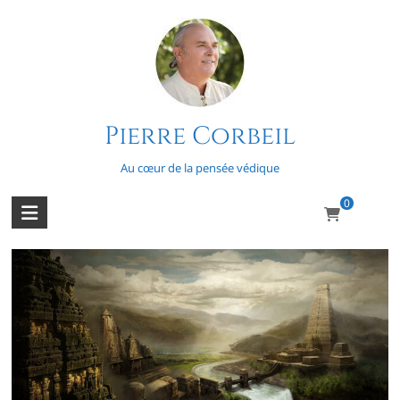
Skip
to
content
Pierre Corbeil
Cunningham (Alexander)
Au cœur de la pensée védique
0
Minute, papillon!