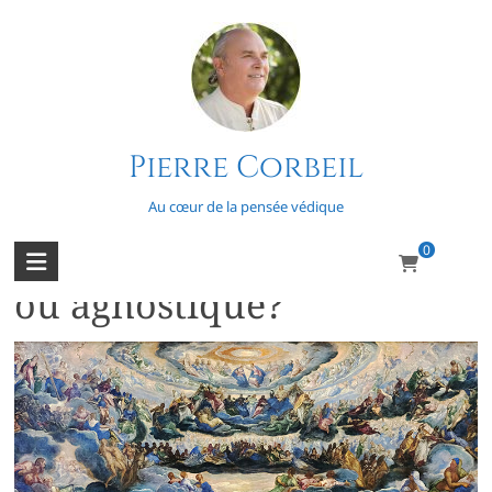
Skip
to
content
Pierre Corbeil
Athée
Au cœur de la pensée védique
0
Êtes-vous croyant, athée
ou agnostique?