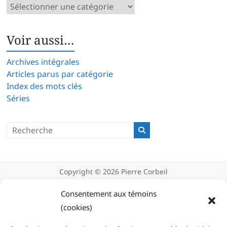
Catégories
d’articles
Voir aussi…
Archives intégrales
Articles parus par catégorie
Index des mots clés
Séries
Copyright © 2026
Pierre Corbeil
Déclaration de confidentialité
Politique d’utilisation des témoins
Consentement aux témoins
(cookies)
(cookies)