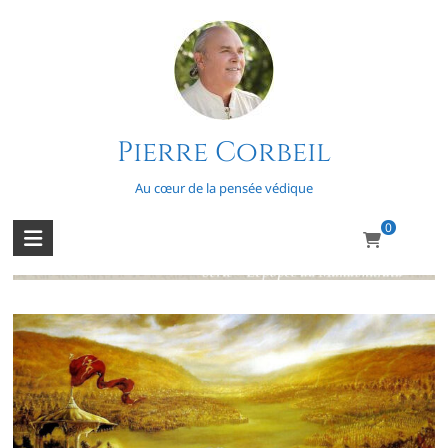
Skip
to
content
Pierre Corbeil
L’épopée du Mahabharata – Épisode
33
Au cœur de la pensée védique
0