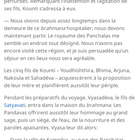
perturbés. Remarquant l’inattention et l’agitation de
ses fils, Kounti s’adressa à eux.
— Nous vivons depuis assez longtemps dans la
demeure de ce
brahmana
hospitalier; nous devons
maintenant partir. Le royaume des Panchalas me
semble un endroit tout désigné. Nous n’avons pas
encore visité cette région, et je suis persuadée qu’un
séjour en ces lieux nous sera agréable.
Les cinq fils de Kounti – Youdhishthira, Bhima, Arjuna,
Nakoula et Sahadéva – acquiescèrent à la proposition
de leur mère et planifièrent aussitôt leur périple.
Pendant les préparatifs du voyage, Vyasadéva, le fils de
Satyavati
, entra dans la maison du
brahmana
. Les
Pandavas offrirent aussitôt leur hommage au grand
sage, puis un siège, de l’eau, de la nourriture et des
paroles apaisantes. Vyasa leur dit alors:
— Dans la ville de Kampilya, au pays des Panchalas,