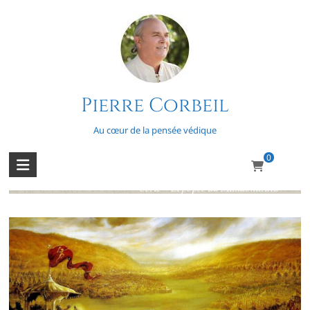
Skip
to
content
Pierre Corbeil
L’épopée du Mahabharata – Épisode
21
Au cœur de la pensée védique
0