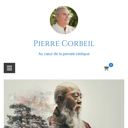
Skip
to
content
Pierre Corbeil
6 valeurs maîtresses (1/2)
Au cœur de la pensée védique
0