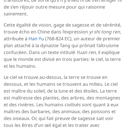
transitoires, de sorte qu’il n’y a lieu ni de s’en affliger ni
de s’en réjouir outre mesure pour qui raisonne
sainement.
Cette égalité de vision, gage de sagesse et de sérénité,
trouve écho en Chine dans l’expression
yi shi tong ren
,
attribuée à
Han Yu
(768-824 EC), un auteur de premier
plan attaché à la dynastie Tang qui prônait l’altruisme
confucéen. Dans un texte intitulé
Yuan ren
, il explique
que le monde est divisé en trois parties: le ciel, la terre
et les humains.
Le ciel se trouve au-dessus, la terre se trouve en
dessous, et les humains se trouvent au milieu. Le ciel
est maître du soleil, de la lune et des étoiles. La terre
est maîtresse des plantes, des arbres, des montagnes
et des rivières. Les humains civilisés sont quant à eux
maîtres des barbares, des animaux, des poissons et
des oiseaux. Or, qui fait preuve de sagesse sait voir
tous les êtres d’un œil égal et les traiter avec