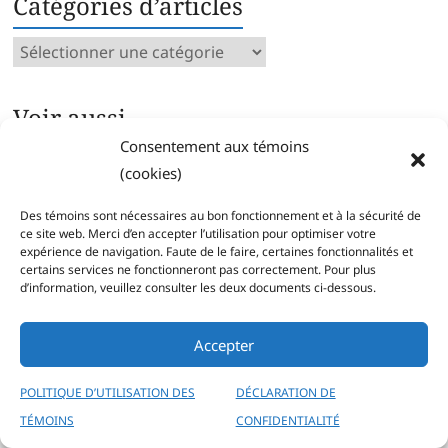
Catégories d’articles
Catégories
d’articles
Voir aussi…
Consentement aux témoins
Archives intégrales
(cookies)
Articles parus par catégorie
Index des mots clés
Des témoins sont nécessaires au bon fonctionnement et à la sécurité de
Séries
ce site web. Merci d’en accepter l’utilisation pour optimiser votre
expérience de navigation. Faute de le faire, certaines fonctionnalités et
certains services ne fonctionneront pas correctement. Pour plus
d’information, veuillez consulter les deux documents ci-dessous.
Accepter
Copyright © 2026
Pierre Corbeil
POLITIQUE D’UTILISATION DES
DÉCLARATION DE
Déclaration de confidentialité
Politique d’utilisation des témoins
TÉMOINS
CONFIDENTIALITÉ
(cookies)