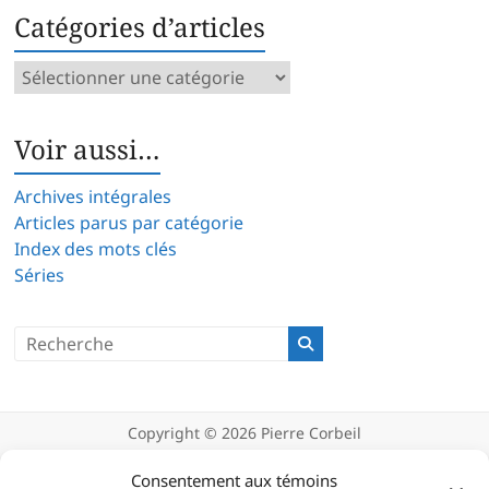
Catégories d’articles
Catégories
d’articles
Voir aussi…
Archives intégrales
Articles parus par catégorie
Index des mots clés
Séries
Copyright © 2026
Pierre Corbeil
Déclaration de confidentialité
Politique d’utilisation des témoins
Consentement aux témoins
(cookies)