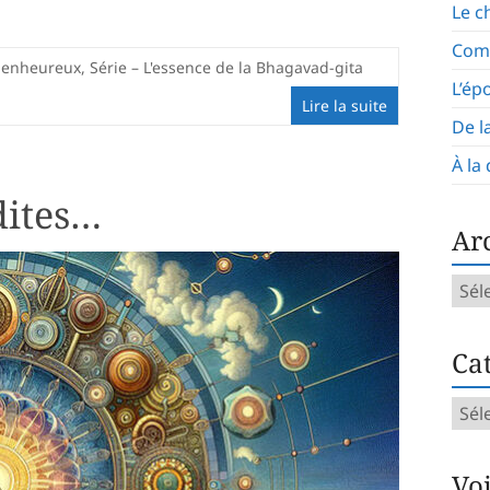
Le c
Com
ienheureux
,
Série – L'essence de la Bhagavad-gita
L’ép
Lire la suite
De l
À la
dites…
Ar
Arch
mens
Cat
Caté
d’art
Vo