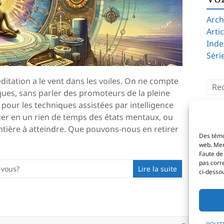
Arch
Arti
Inde
Séri
méditation a le vent dans les voiles. On ne compte
iques, sans parler des promoteurs de la pleine
our les techniques assistées par intelligence
nter en un rien de temps des états mentaux, ou
ntière à atteindre. Que pouvons-nous en retirer
Des témo
web. Merc
Faute de 
pas corr
-vous?
Lire la suite
ci-desso