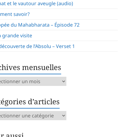
hat et le vautour aveugle (audio)
ment savoir?
opée du Mahabharata – Épisode 72
a grande visite
 découverte de l’Absolu – Verset 1
chives mensuelles
ives
uelles
égories d’articles
gories
icles
ir aussi…