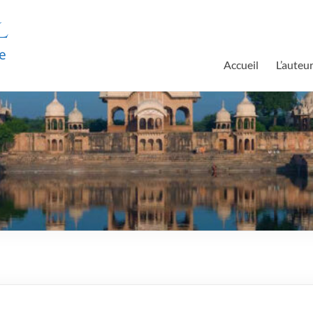
l
e
Accueil
L’auteu