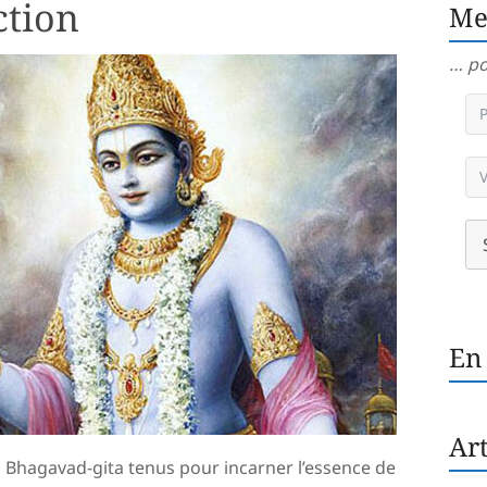
ction
Me
… po
En
Art
la Bhagavad-gita tenus pour incarner l’essence de