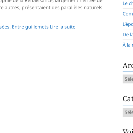
ophie de la Renaissance, largement héritée de
Le c
tre autres, présentaient des parallèles naturels
Com
L’ép
ssées
,
Entre guillemets
Lire la suite
De l
À la
Ar
Arch
mens
Cat
Caté
d’art
Vo