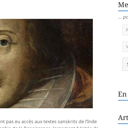
Me
… po
En
Art
t pas eu accès aux textes sanskrits de l’Inde