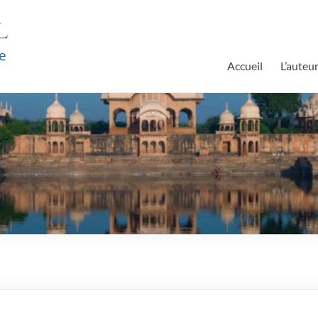
l
e
Accueil
L’auteu