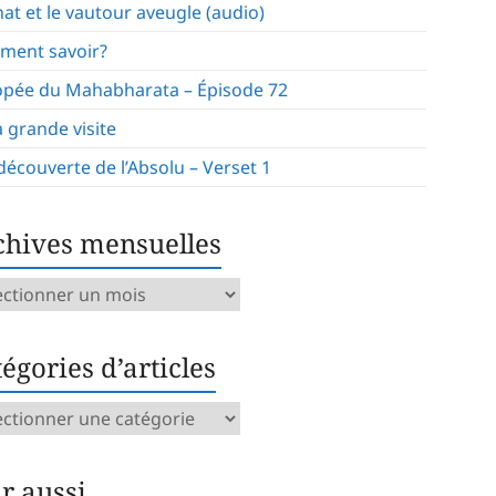
hat et le vautour aveugle (audio)
ment savoir?
opée du Mahabharata – Épisode 72
a grande visite
 découverte de l’Absolu – Verset 1
chives mensuelles
ives
uelles
égories d’articles
gories
icles
ir aussi…