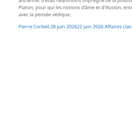
ancienne. Il était néanmoins imprégné de la philos
Platon, pour qui les notions d’âme et d’illusion, en
avec la pensée védique.
Pierre Corbeil
28 juin 2026
22 juin 2026
Affaires cla