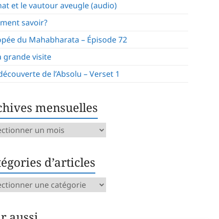
hat et le vautour aveugle (audio)
ment savoir?
opée du Mahabharata – Épisode 72
a grande visite
 découverte de l’Absolu – Verset 1
chives mensuelles
ives
uelles
égories d’articles
gories
icles
ir aussi…