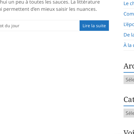
hui un peu à toutes les sauces. La littérature
Le c
i permettent d’en mieux saisir les nuances.
Com
L’ép
ot du jour
Lire la suite
De l
À la
Ar
Arch
mens
Cat
Caté
d’art
Vo