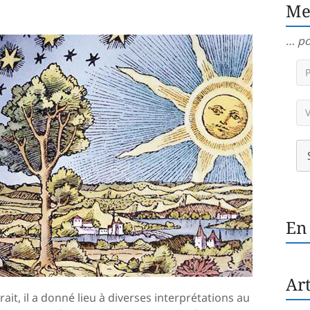
Me
… po
En
Art
ait, il a donné lieu à diverses interprétations au