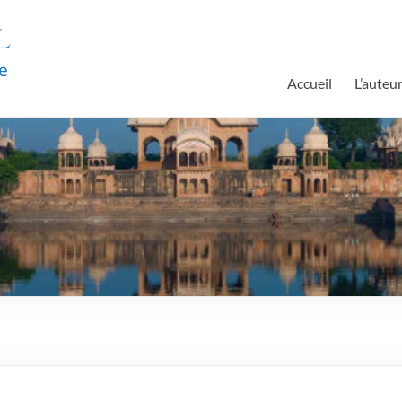
l
e
Accueil
L’auteu