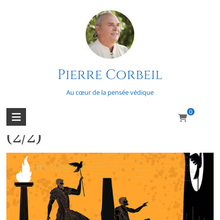
Skip
to
content
Pierre Corbeil
Coleridge (Samuel Taylor)
Au cœur de la pensée védique
0
D’ombre et de lumière
(2/2)