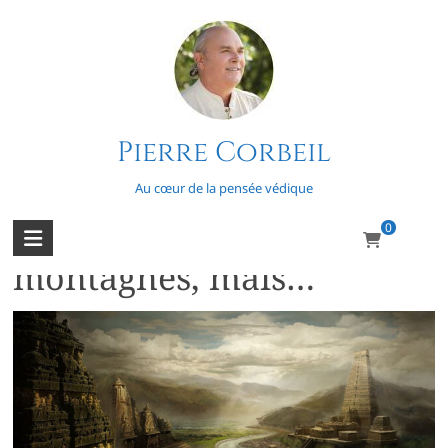
Skip
to
content
Pierre Corbeil
Burrow (Thomas)
Au cœur de la pensée védique
0
La foi déplace les
montagnes, mais…