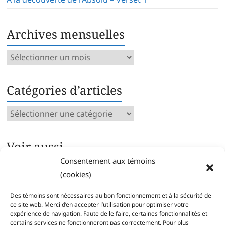
Archives mensuelles
Archives
mensuelles
Catégories d’articles
Catégories
d’articles
Voir aussi…
Consentement aux témoins
Archives intégrales
(cookies)
Articles parus par catégorie
Index des mots clés
Des témoins sont nécessaires au bon fonctionnement et à la sécurité de
Séries
ce site web. Merci d’en accepter l’utilisation pour optimiser votre
expérience de navigation. Faute de le faire, certaines fonctionnalités et
certains services ne fonctionneront pas correctement. Pour plus