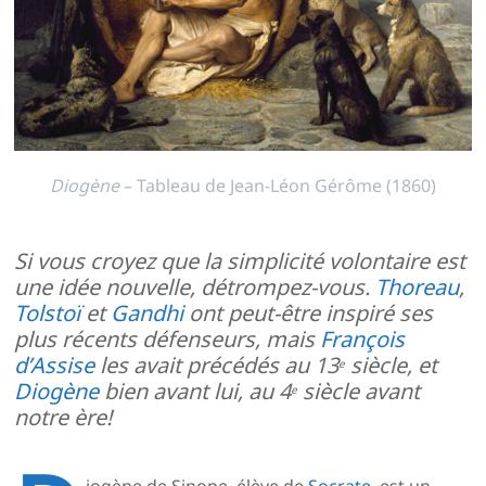
Diogène
– Tableau de Jean-Léon Gérôme (1860)
Si vous croyez que la simplicité volontaire est
une idée nouvelle, détrompez-vous.
Thoreau
,
Tolstoï
et
Gandhi
ont peut-être inspiré ses
plus récents défenseurs, mais
François
d’Assise
les avait précédés au 13
siècle, et
e
Diogène
bien avant lui, au 4
siècle avant
e
notre ère!