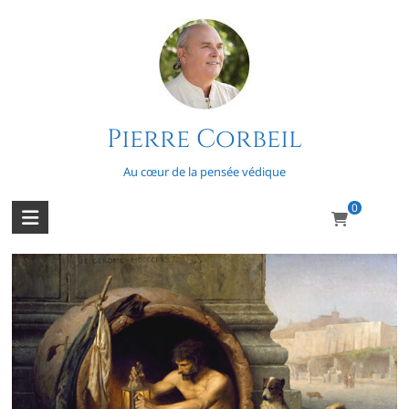
Skip
to
content
Pierre Corbeil
Simplicité volontaire
Au cœur de la pensée védique
0