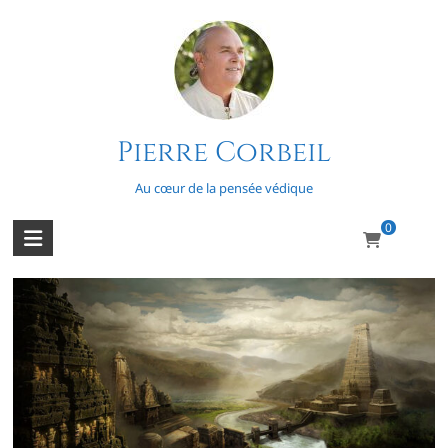
Skip
to
content
Pierre Corbeil
La question de l’origine des Védas
Au cœur de la pensée védique
0