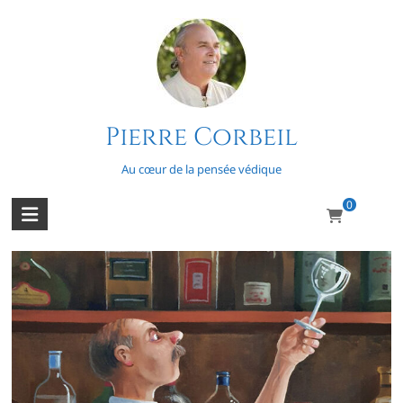
Skip
to
content
Pierre Corbeil
Voltaire
Au cœur de la pensée védique
0
L’ennemi du bien