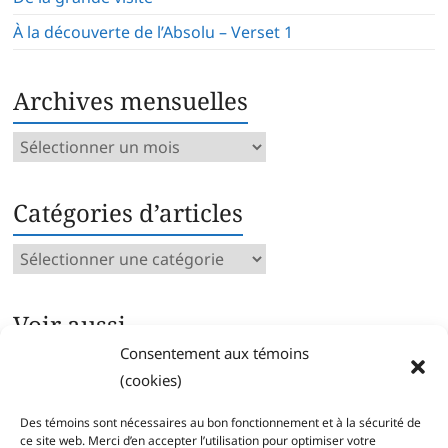
À la découverte de l’Absolu – Verset 1
Archives mensuelles
Archives
mensuelles
Catégories d’articles
Catégories
d’articles
Voir aussi…
Consentement aux témoins
Archives intégrales
(cookies)
Articles parus par catégorie
Index des mots clés
Des témoins sont nécessaires au bon fonctionnement et à la sécurité de
Séries
ce site web. Merci d’en accepter l’utilisation pour optimiser votre