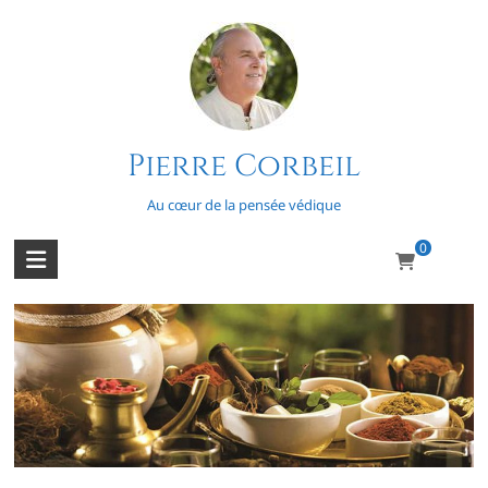
Skip
to
content
Pierre Corbeil
Sushruta-samhita
Au cœur de la pensée védique
0
Parlons santé holistique