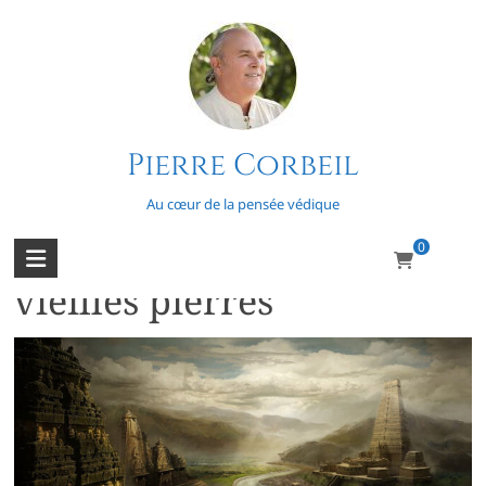
Skip
to
content
Pierre Corbeil
Mergarh
Au cœur de la pensée védique
0
Squelettes, chevaux et
vieilles pierres