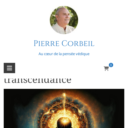
Skip
to
content
Pierre Corbeil
Balaram
Au cœur de la pensée védique
0
Mystères et
transcendance