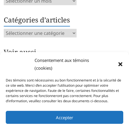
Archives
mensuelles
Catégories d’articles
Catégories
d’articles
Voir aussi…
Consentement aux témoins
Archives intégrales
(cookies)
Articles parus par catégorie
Index des mots clés
Des témoins sont nécessaires au bon fonctionnement et à la sécurité de
Séries
ce site web. Merci d’en accepter l’utilisation pour optimiser votre
expérience de navigation. Faute de le faire, certaines fonctionnalités et
certains services ne fonctionneront pas correctement. Pour plus
d’information, veuillez consulter les deux documents ci-dessous.
Accepter
Copyright © 2026
Pierre Corbeil