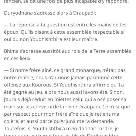
l’ancien, se dit une fois de plus incapable d’y répondre.
Duryodhana s’adresse alors à Draupadi:
— La réponse à ta question est entre les mains de tes
époux. Qu’ils disent à cette assemblée respectable si
oui ou non Youdhishthira est leur maître.
Bhima s’adresse aussitôt aux rois de la Terre assemblés
en ces lieux:
— Si notre frère aîné, ce grand monarque, n’était pas
notre maître, nous n’aurions jamais pardonné cette
offense aux Kourous. Si Youdhishthira affirme qu’il a
été gagné au jeu, alors nous aussi l’avons été. Sinon,
j’aurais déjà réduit en miettes celui qui a osé poser sa
main sur les cheveux de la reine Draupadi. Ce n’est que
par respect pour mon frère aîné que je retiens ma
colère, et aussi parce qu’Arjuna me l’a demandé.
Toutefois, si Youdhishthira m’en donnait l’ordre, je
tuerais sur-le-champ tous les fils de Dhritarashtra.