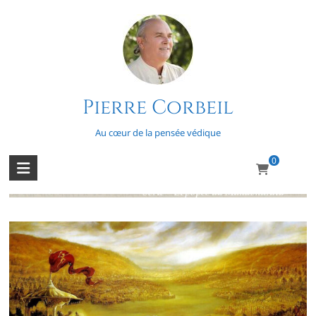
Skip
to
content
Pierre Corbeil
L’épopée du Mahabharata – Épisode
47
Au cœur de la pensée védique
0