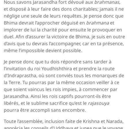
Nous savons Jarasandha fort dévoué aux
brahmanas
,
et disposé à leur faire des dons charitables; jamais il ne
néglige une seule de leurs requêtes. Je pense donc que
Bhima devrait l’approcher déguisé en
brahmana
et
implorer de lui la charité pour ensuite le provoquer en
duel. Afin d’assurer la victoire de Bhima, je suis en outre
d’avis que tu devrais l’accompagner, car en ta présence,
même l’impossible devient possible.
Je pense donc que tu dois répondre sans tarder à
l’invitation du roi Youdhishthira et prendre la route
d’Indraprastha, où sont conviés tous les monarques de
la Terre. Tu pourras par la même occasion veiller à ce
que soient vaincus les rois impies, à commencer par
Jarasandha. Ainsi les rois captifs pourront-ils être
libérés, et le sublime sacrifice qu’est le
rajasouya
pourra être accompli sans encombre.
Toute l’assemblée, inclusion faite de Krishna et Narada,
apprécia les conseils d’Uddhava et jugea que le voyage