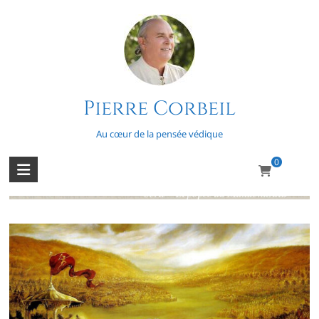
Skip
to
content
Pierre Corbeil
L’épopée du Mahabharata – Épisode
34
Au cœur de la pensée védique
0